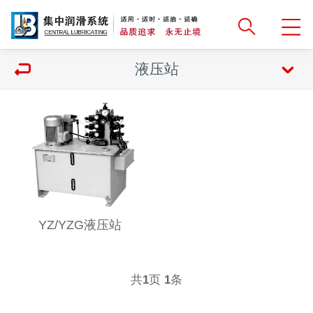
液压站
YZ/YZG液压站
共
页
条
1
1