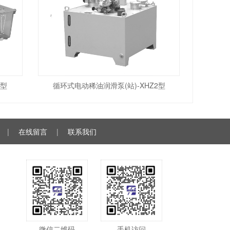
I型
循环式电动稀油润滑泵(站)-XHZ2型
|
在线留言
|
联系我们
微信二维码
手机访问