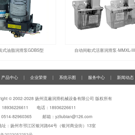
装式油脂润滑泵GDBS型
自动间歇式活塞润滑泵-MMXL-II
产品中心
|
企业荣誉
|
系统示图
|
服务中心
|
新闻动态
yright © 2002-2028 扬州流遍润滑机械设备有限公司 版权所有
18936226611 电话：18936226611
：
0514-82960365
邮箱：yzliubian@126.com
地址：扬州市邗江区银河路64号（银河商业街）13室
P备2023052253号