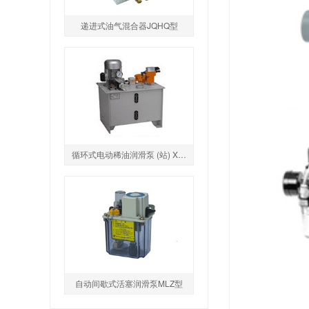
递进式油气混合器JQHQ型
循环式电动稀油润滑泵 (站) XHZ1型
自动间歇式活塞润滑泵MLZ型