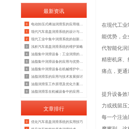
最新资讯
在现代工业
电动卸压式稀油润滑泵的应用领域探讨
0
现代汽车底盘润滑系统的设计与挑战
1
能优势，企
现代工业中集中润滑系统的创新发展
2
代智能化润
浅析汽车底盘润滑系统的维护策略
3
油脂集中润滑设备：工业润滑的新选择
4
精密机床、
油脂集中润滑设备的应用与优势分析
5
油脂集中润滑设备在机械维护中的重要性
6
痛点，更通
油脂润滑泵的应用与技术发展探讨
7
油脂润滑泵工作原理及优化方案分析
8
油脂润滑泵在机械设备中的应用案例分享
9
提升设备效
力或残留压
文章排行
每一个注油
优化汽车底盘润滑系统的实用技巧
0
摩擦副。这
提升汽车性能的底盘润滑技术
1